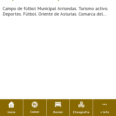
Campo de fútbol Municipal Arriondas. Turismo activo.
Deportes. Fútbol. Oriente de Asturias. Comarca del
Oriente de Asturias. Montaña de Asturias. Sella y Sueve,
río y montaña, balcón a los Picos de Europa desde el
Fitu o desde el Pienzu, salida de la ...
Comer
Inicio
Dormir
Etnografía
+ Info