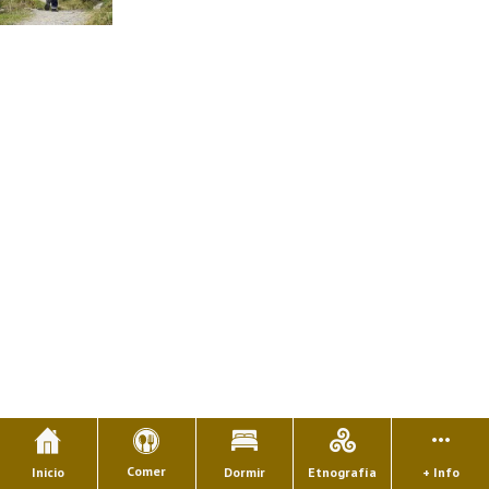
Comer
Inicio
Dormir
Etnografía
+ Info