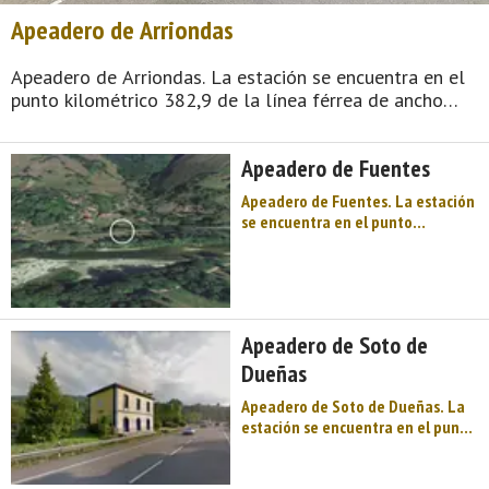
Apeadero de Arriondas
Apeadero de Arriondas. La estación se encuentra en el
punto kilométrico 382,9 de la línea férrea de ancho
métrico que une Oviedo con Santander,​ entre las
estaciones de Policlínico de Arriondas y de Fuentes, a
Apeadero de Fuentes
40,4 metro ...
Apeadero de Fuentes. La estación
se encuentra en el punto
kilométrico 387,6 de la línea
férrea de ancho métrico que une
Oviedo con Santander, entre las
estaciones de Arriondas y de
Toraño, a 23 metros de altitud. El
Apeadero de Soto de
tram ...
Dueñas
Apeadero de Soto de Dueñas. La
estación se encuentra en el punto
kilométrico 375,9 de la línea
férrea de ancho métrico que une
Oviedo con Santander, entre las