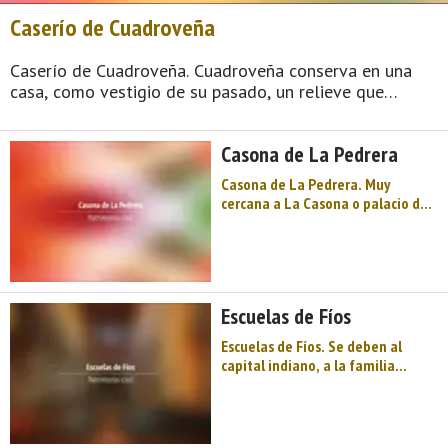
Caserío de Cuadroveña
Caserío de Cuadroveña. Cuadroveña conserva en una
casa, como vestigio de su pasado, un relieve que
representa la balanza de la Justicia; en una
construcción, actualmente establo, conserva el escudo
Casona de La Pedrera
de los Cortés. ...
Casona de La Pedrera. Muy
cercana a La Casona o palacio de
La Prida o Robledo y con
elementos que ponen de
manifiesto su mayor antigüedad.
Sobre la puerta principal,
ligeramente desplazada a la
Escuelas de Fíos
derecha, aparece un bonito
escudo pintado poco legi ...
Escuelas de Fíos. Se deben al
capital indiano, a la familia
Abarca. El único elemento
decorativo son las molduras de las
ventanas. ...