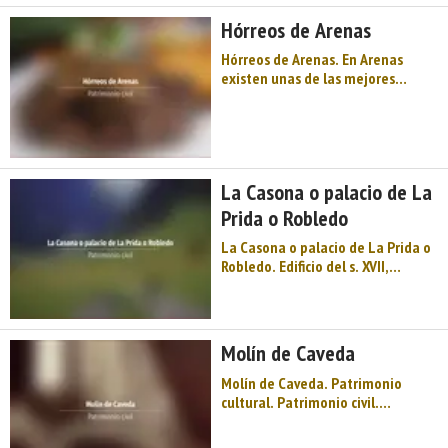
Hórreos de Arenas
Hórreos de Arenas. En Arenas
existen unas de las mejores
construcciones de hórreos del
municipio (aproximadamente
trece ). La mayoría de ellos en
perfecto estado de construcción.
...
La Casona o palacio de La
Prida o Robledo
La Casona o palacio de La Prida o
Robledo. Edificio del s. XVII,
recientemente restaurado, de
estilo barroco con el escudo de
armas de los González con la
inscripción «Soy de la casa
Molín de Caveda
González». Puerta adintelada y
vanos estre ...
Molín de Caveda. Patrimonio
cultural. Patrimonio civil.
Conjuntos etnográficos. Oriente
de Asturias. Comarca del Oriente