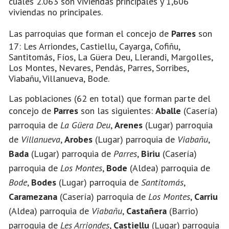
cuales 2.063 son viviendas principales y 1,606
viviendas no principales.
Las parroquias que forman el concejo de
Parres
son
17: Les Arriondes, Castiellu, Cayarga, Cofiñu,
Santitomás, Fíos, La Güera Deu, Llerandi, Margolles,
Los Montes, Nevares, Pendás, Parres, Sorribes,
Viabañu, Villanueva, Bode.
Las poblaciones (62 en total) que forman parte del
concejo de
Parres
son las siguientes:
Aballe
(Casería)
parroquia de
La Güera Deu
,
Arenes
(Lugar) parroquia
de
Villanueva
,
Arobes
(Lugar) parroquia de
Viabañu
,
Bada
(Lugar) parroquia de
Parres
,
Biriu
(Casería)
parroquia de
Los Montes
,
Bode
(Aldea) parroquia de
Bode
,
Bodes
(Lugar) parroquia de
Santitomás
,
Caramezana
(Casería) parroquia de
Los Montes
,
Carriu
(Aldea) parroquia de
Viabañu
,
Castañera
(Barrio)
parroquia de
Les Arriondes
,
Castiellu
(Lugar) parroquia