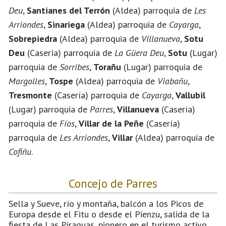
Deu
,
Santianes del Terrón
(Aldea) parroquia de
Les
Arriondes
,
Sinariega
(Aldea) parroquia de
Cayarga
,
Sobrepiedra
(Aldea) parroquia de
Villanueva
,
Sotu
Deu
(Casería) parroquia de
La Güera Deu
,
Sotu
(Lugar)
parroquia de
Sorribes
,
Torañu
(Lugar) parroquia de
Margolles
,
Tospe
(Aldea) parroquia de
Viabañu
,
Tresmonte
(Casería) parroquia de
Cayarga
,
Vallubil
(Lugar) parroquia de
Parres
,
Villanueva
(Casería)
parroquia de
Fíos
,
Villar de la Peñe
(Casería)
parroquia de
Les Arriondes
,
Villar
(Aldea) parroquia de
Cofiñu
.
Concejo de Parres
Sella y Sueve, río y montaña, balcón a los Picos de
Europa desde el Fitu o desde el Pienzu, salida de la
fiesta de Las Piraguas, pionero en el turismo activo,