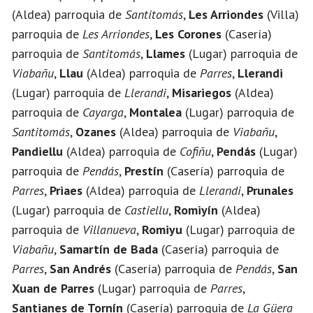
(Aldea) parroquia de
Santitomás
,
Les Arriondes
(Villa)
parroquia de
Les Arriondes
,
Les Corones
(Casería)
parroquia de
Santitomás
,
Llames
(Lugar) parroquia de
Viabañu
,
Llau
(Aldea) parroquia de
Parres
,
Llerandi
(Lugar) parroquia de
Llerandi
,
Misariegos
(Aldea)
parroquia de
Cayarga
,
Montalea
(Lugar) parroquia de
Santitomás
,
Ozanes
(Aldea) parroquia de
Viabañu
,
Pandiellu
(Aldea) parroquia de
Cofiñu
,
Pendás
(Lugar)
parroquia de
Pendás
,
Prestín
(Casería) parroquia de
Parres
,
Priaes
(Aldea) parroquia de
Llerandi
,
Prunales
(Lugar) parroquia de
Castiellu
,
Romiyín
(Aldea)
parroquia de
Villanueva
,
Romiyu
(Lugar) parroquia de
Viabañu
,
Samartín de Bada
(Casería) parroquia de
Parres
,
San Andrés
(Casería) parroquia de
Pendás
,
San
Xuan de Parres
(Lugar) parroquia de
Parres
,
Santianes de Tornín
(Casería) parroquia de
La Güera