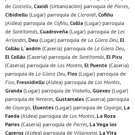
de
Castiellu
,
Caxidi
(Urbanización) parroquia de
Parres
,
Cibidiellu
(Lugar) parroquia de
Llerandi
,
Cofiñu
(Aldea) parroquia de
Cofiñu
,
Collía
(Lugar) parroquia
de
Santitomás
,
Cuadroveña
(Lugar) parroquia de
Les
Arriondes
,
Deu
(Lugar) parroquia de
La Güera Deu
,
El
Colláu L´andrín
(Casería) parroquia de
La Güera Deu
,
El Colláu
(Casería) parroquia de
Santitomás
,
El Picu
(Casería) parroquia de
Los Montes
,
El Puente
(Casería)
parroquia de
La Güera Deu
,
Fíos
(Lugar) parroquia de
Fíos
,
Fresnidiellu
(Aldea) parroquia de
Los Montes
,
Granda
(Lugar) parroquia de
Viabañu
,
Güexes
(Lugar)
parroquia de
Nevares
,
Gustarnales
(Casería) parroquia
de
Cayarga
,
Ḥuentes
(Lugar) parroquia de
Cayarga
,
La
Faeda
(Aldea) parroquia de
Los Montes
,
La Roza
Parres
(Casería) parroquia de
Parres
,
La Vega los
Caseros
(Aldea) parroquia de
Villanueva
,
La Vita