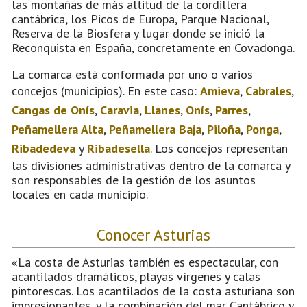
las montañas de más altitud de la cordillera
cantábrica, los Picos de Europa, Parque Nacional,
Reserva de la Biosfera y lugar donde se inició la
Reconquista en España, concretamente en Covadonga.
La comarca está conformada por uno o varios
concejos (municipios). En este caso:
Amieva
,
Cabrales
,
Cangas de Onís
,
Caravia
,
Llanes
,
Onís
,
Parres
,
Peñamellera Alta
,
Peñamellera Baja
,
Piloña
,
Ponga
,
Ribadedeva
y
Ribadesella
. Los concejos representan
las divisiones administrativas dentro de la comarca y
son responsables de la gestión de los asuntos
locales en cada municipio.
Conocer Asturias
«La costa de Asturias también es espectacular, con
acantilados dramáticos, playas vírgenes y calas
pintorescas. Los acantilados de la costa asturiana son
impresionantes, y la combinación del mar Cantábrico y